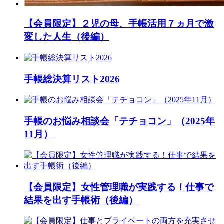
【会員限定】２児の母、手帳活用７ヵ月で激
変した人生（後編）
手帳総決算リスト2026
手帳のお悩み相談会「テチョコン」（2025年
11月）
【会員限定】女性管理職が実践する！仕事で
結果を出す手帳術（後編）