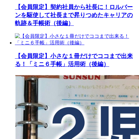
【会員限定】契約社員から社長に！ロルバー
ンを駆使して社長まで昇りつめたキャリアの
軌跡＆手帳術（後編）
【会員限定】小さな１冊だけでココまで出来
る！「ミニ６手帳」活用術（後編）