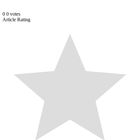
0
0
votes
Article Rating