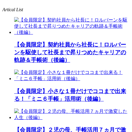
Artical List
【会員限定】契約社員から社長に！ロルバー
ンを駆使して社長まで昇りつめたキャリアの
軌跡＆手帳術（後編）
【会員限定】小さな１冊だけでココまで出来
る！「ミニ６手帳」活用術（後編）
【会員限定】２児の母、手帳活用７ヵ月で激