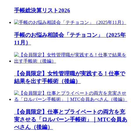
手帳総決算リスト2026
手帳のお悩み相談会「テチョコン」（2025年
11月）
【会員限定】女性管理職が実践する！仕事で
結果を出す手帳術（後編）
【会員限定】仕事とプライベートの両方を充
実させる「ロルバーン手帳術」｜MTC会員あ
べさん（後編）