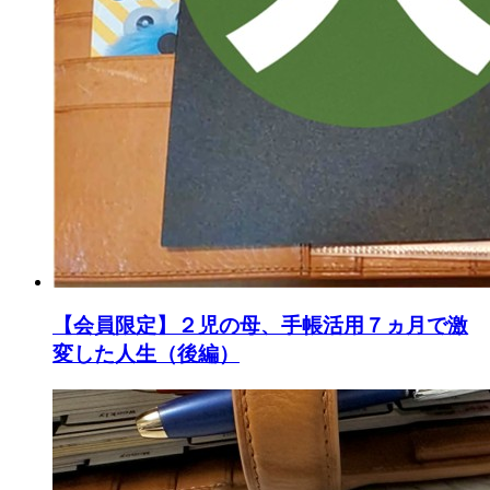
【会員限定】２児の母、手帳活用７ヵ月で激
変した人生（後編）