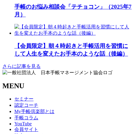
手帳のお悩み相談会「テチョコン」（2025年7
月）
【会員限定】朝４時起きと手帳活用を習慣に
して人生を変えたお手本のような話（後編）
さらに記事を見る
MENU
セミナー
認定コーチ
My手帳倶楽部とは
手帳コラム
YouTube
会員サイト