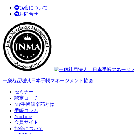
協会について
お問合せ
一般社団法人
日本手帳マネージメント協会
セミナー
認定コーチ
My手帳倶楽部とは
手帳コラム
YouTube
会員サイト
協会について