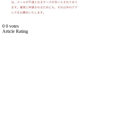
0
0
votes
Article Rating