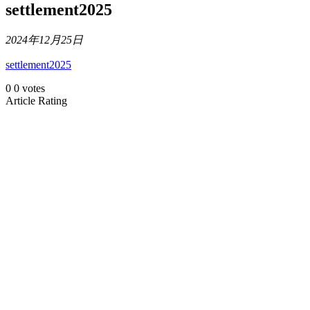
settlement2025
2024年12月25日
settlement2025
0
0
votes
Article Rating