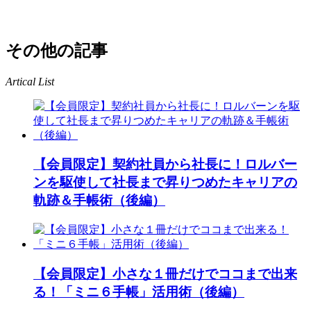
その他の記事
Artical List
【会員限定】契約社員から社長に！ロルバー
ンを駆使して社長まで昇りつめたキャリアの
軌跡＆手帳術（後編）
【会員限定】小さな１冊だけでココまで出来
る！「ミニ６手帳」活用術（後編）