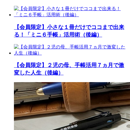
【会員限定】小さな１冊だけでココまで出来
る！「ミニ６手帳」活用術（後編）
【会員限定】２児の母、手帳活用７ヵ月で激
変した人生（後編）