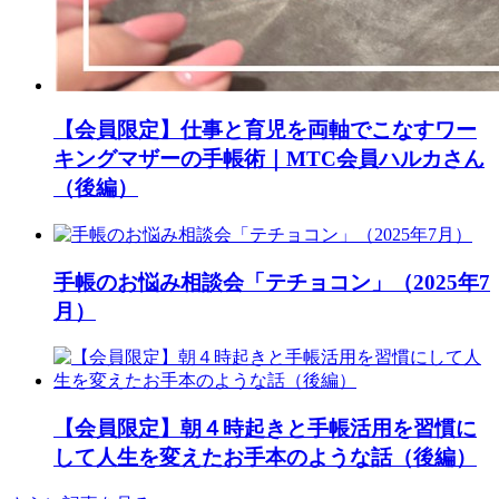
【会員限定】仕事と育児を両軸でこなすワー
キングマザーの手帳術｜MTC会員ハルカさん
（後編）
手帳のお悩み相談会「テチョコン」（2025年7
月）
【会員限定】朝４時起きと手帳活用を習慣に
して人生を変えたお手本のような話（後編）