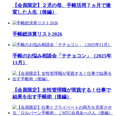
【会員限定】２児の母、手帳活用７ヵ月で激
変した人生（後編）
手帳総決算リスト2026
手帳のお悩み相談会「テチョコン」（2025年
11月）
【会員限定】女性管理職が実践する！仕事で
結果を出す手帳術（後編）