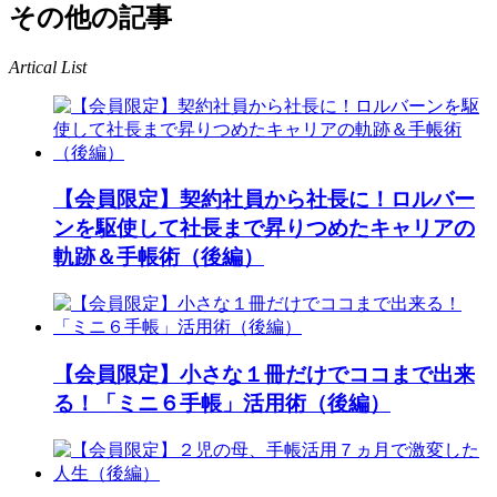
その他の記事
Artical List
【会員限定】契約社員から社長に！ロルバー
ンを駆使して社長まで昇りつめたキャリアの
軌跡＆手帳術（後編）
【会員限定】小さな１冊だけでココまで出来
る！「ミニ６手帳」活用術（後編）