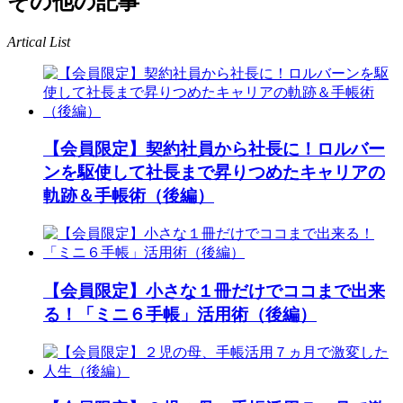
その他の記事
Artical List
【会員限定】契約社員から社長に！ロルバー
ンを駆使して社長まで昇りつめたキャリアの
軌跡＆手帳術（後編）
【会員限定】小さな１冊だけでココまで出来
る！「ミニ６手帳」活用術（後編）