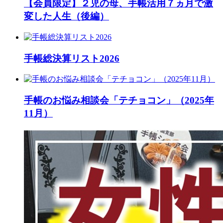
【会員限定】２児の母、手帳活用７ヵ月で激
変した人生（後編）
手帳総決算リスト2026
手帳のお悩み相談会「テチョコン」（2025年
11月）