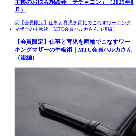
手帳のお悩み相談会「テチョコン」（2025年8
月）
【会員限定】仕事と育児を両軸でこなすワー
キングマザーの手帳術｜MTC会員ハルカさん
（後編）