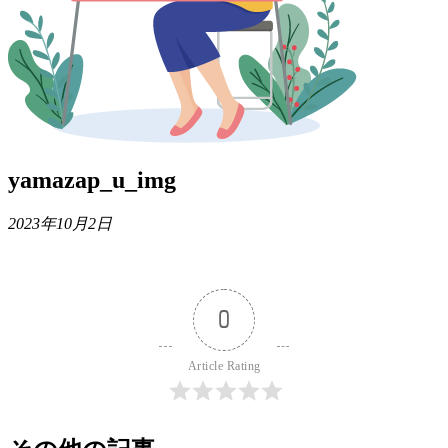
yamazap_u_img
2023年10月2日
0
Article Rating