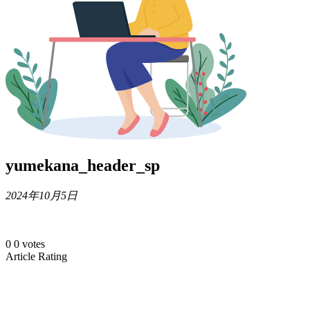
yumekana_header_sp
2024年10月5日
0
0
votes
Article Rating